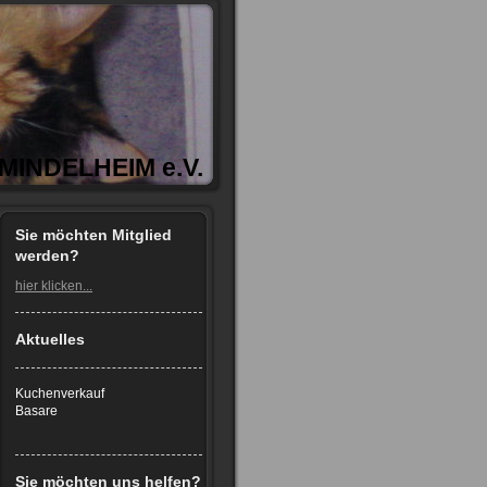
INDELHEIM e.V.
Sie möchten Mitglied
werden?
hier klicken...
Aktuelles
Kuchenverkauf
Basare
Sie möchten uns helfen?