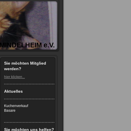
INDELHEIM e.V.
Sie möchten Mitglied
werden?
hier klicken...
Aktuelles
Kuchenverkauf
Basare
Sie möchten uns helfen?